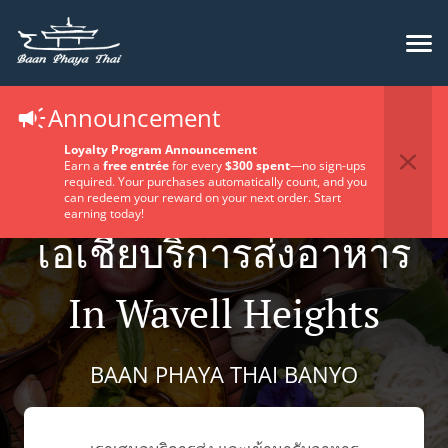
Announcement
Loyalty Program Announcement
Earn a
free entrée
for every
$300 spent
—no sign-ups
required. Your purchases automatically count, and you
can redeem your reward on your next order. Start
earning today!
เอเชียบริการส่งอาหาร
In Wavell Heights
BAAN PHAYA THAI BANYO